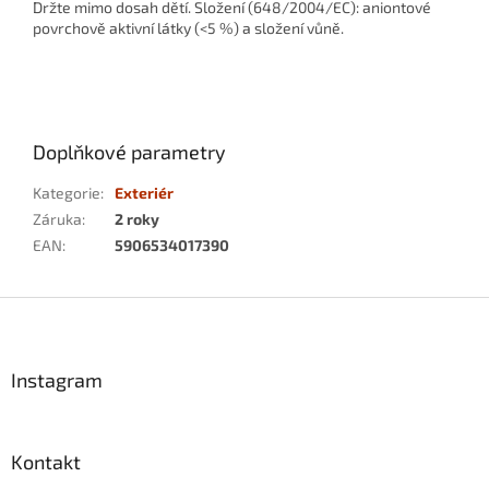
Držte mimo dosah dětí. Složení (648/2004/EC): aniontové
povrchově aktivní látky (<5 %) a složení vůně.
Doplňkové parametry
Kategorie
:
Exteriér
Záruka
:
2 roky
EAN
:
5906534017390
Z
á
p
a
Instagram
t
í
Kontakt