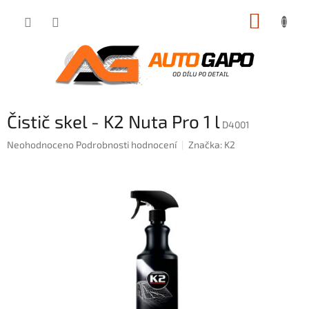
Přejít
NÁKUP
na
obsah
KOŠÍK
Čistič skel - K2 Nuta Pro 1 l
D4001
Průměrné
Neohodnoceno
Podrobnosti hodnocení
Značka:
K2
hodnocení
produktu
je
0,0
z
5
hvězdiček.