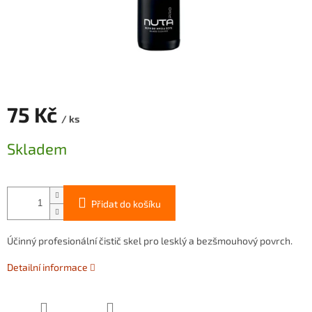
75 Kč
/ ks
Měrná
Skladem
cena:
Přidat do košíku
Účinný profesionální čistič skel pro lesklý a bezšmouhový povrch.
Detailní informace