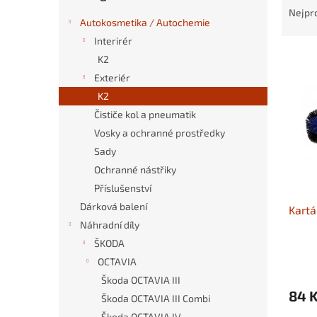
n
a
Nejpr
e
Autokosmetika / Autochemie
z
l
e
Interirér
V
n
K2
ý
í
Exteriér
p
p
K2
i
r
Čističe kol a pneumatik
s
o
p
Vosky a ochranné prostředky
d
r
u
Sady
o
k
Ochranné nástřiky
d
t
Příslušenství
u
ů
Dárková balení
Kartá
k
Náhradní díly
t
ů
ŠKODA
OCTAVIA
Škoda OCTAVIA III
84 
Škoda OCTAVIA III Combi
Škoda OCTAVIA IV