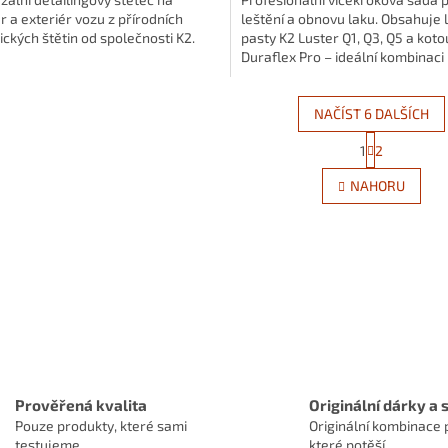
ér a exteriér vozu z přírodních
leštění a obnovu laku. Obsahuje l
ických štětin od společnosti K2.
pasty K2 Luster Q1, Q3, Q5 a kot
Duraflex Pro – ideální kombinaci
odstranění škrábanců,...
NAČÍST 6 DALŠÍCH
S
1
2
O
t
r
v
NAHORU
á
l
n
á
k
d
o
a
v
c
á
í
n
p
í
r
v
k
y
v
Prověřená kvalita
Originální dárky a 
ý
Pouze produkty, které sami
Originální kombinace 
p
testujeme.
které potěší.