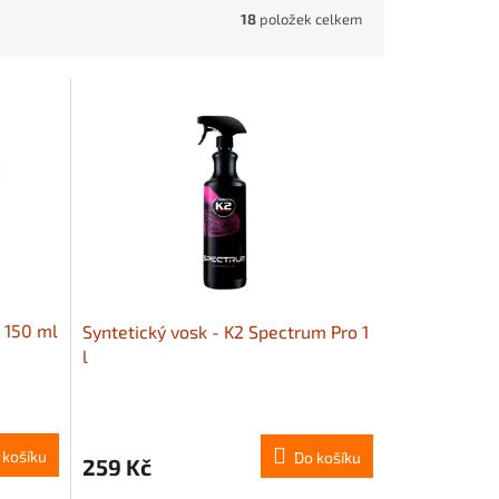
18
položek celkem
o 150 ml
Syntetický vosk - K2 Spectrum Pro 1
l
 košíku
Do košíku
259 Kč