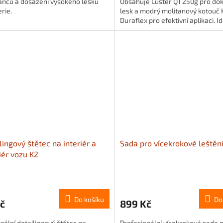
anců a dosažení vysokého lesku
Obsahuje Luster Q1 250g pro do
rie.
lesk a modrý molitanový kotouč 
Duraflex pro efektivní aplikaci. I
pro odstranění jemných...
lingový štětec na interiér a
Sada pro vícekrokové leštění
iér vozu K2
Do košíku
Do
č
899 Kč
zální detailingový štětec na
Profesionální vícekroková sada 