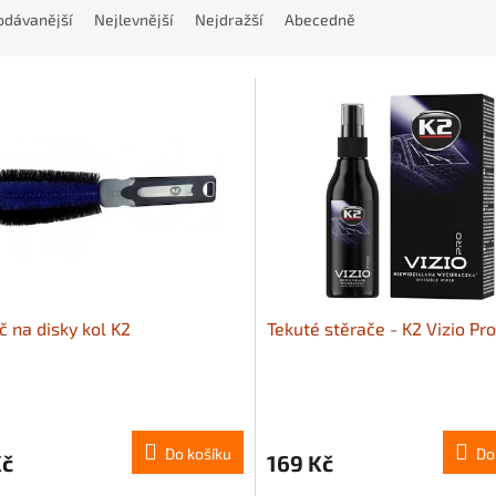
odávanější
Nejlevnější
Nejdražší
Abecedně
č na disky kol K2
Tekuté stěrače - K2 Vizio Pr
Do košíku
Do
Kč
169 Kč