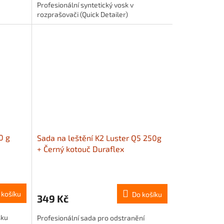
Profesionální syntetický vosk v
rozprašovači (Quick Detailer)
0 g
Sada na leštění K2 Luster Q5 250g
+ Černý kotouč Duraflex
 košíku
Do košíku
349 Kč
sku
Profesionální sada pro odstranění