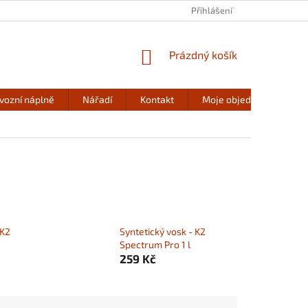
DÁRKOVÁ BALENÍ
Přihlášení
NÁKUPNÍ
Prázdný košík
KOŠÍK
ovozní náplně
Nářadí
Kontakt
Moje objednávka
 K2
Syntetický vosk - K2
Spectrum Pro 1 l
259 Kč