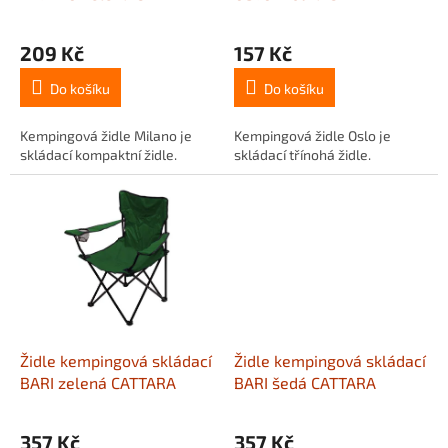
k
t
209 Kč
157 Kč
ů
Do košíku
Do košíku
Kempingová židle Milano je
Kempingová židle Oslo je
skládací kompaktní židle.
skládací třínohá židle.
Židle kempingová skládací
Židle kempingová skládací
BARI zelená CATTARA
BARI šedá CATTARA
357 Kč
357 Kč