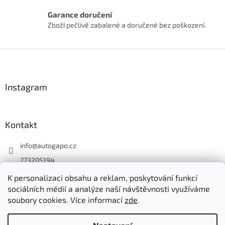
i
s
Garance doručení
u
Zboží pečlivě zabalené a doručené bez poškození.
Z
á
p
a
Instagram
t
í
Kontakt
info
@
autogapo.cz
773205194
autogapo.cz
K personalizaci obsahu a reklam, poskytování funkcí
sociálních médií a analýze naší návštěvnosti využíváme
soubory cookies. Více informací
zde
.
Vytvořil Shoptet