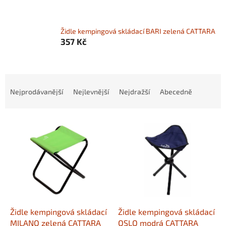
Židle kempingová skládací BARI zelená CATTARA
357 Kč
Ř
a
Nejprodávanější
Nejlevnější
Nejdražší
Abecedně
z
e
V
n
ý
í
p
p
i
r
s
o
p
d
r
u
o
k
d
t
Židle kempingová skládací
Židle kempingová skládací
u
ů
MILANO zelená CATTARA
OSLO modrá CATTARA