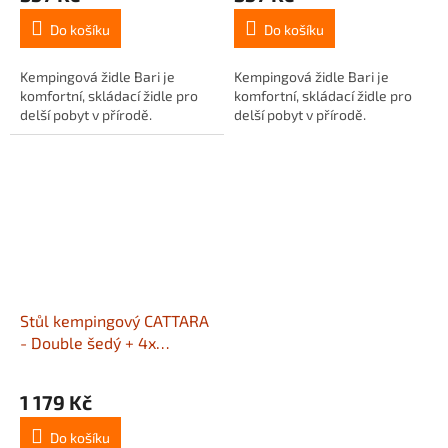
Do košíku
Do košíku
Kempingová židle Bari je
Kempingová židle Bari je
komfortní, skládací židle pro
komfortní, skládací židle pro
delší pobyt v přírodě.
delší pobyt v přírodě.
Stůl kempingový CATTARA
- Double šedý + 4x
židlička
1 179 Kč
Do košíku