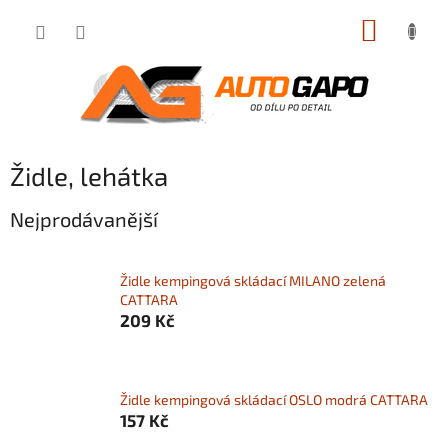
Přejít
NÁKUP
na
obsah
KOŠÍK
Židle, lehátka
Nejprodávanější
Židle kempingová skládací MILANO zelená
CATTARA
209 Kč
Židle kempingová skládací OSLO modrá CATTARA
157 Kč