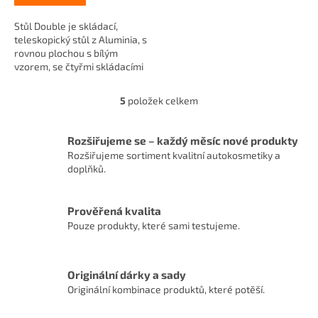
Stůl Double je skládací,
teleskopický stůl z Aluminia, s
rovnou plochou s bílým
vzorem, se čtyřmi skládacími
židličkami.
5
položek celkem
O
v
l
Rozšiřujeme se – každý měsíc nové produkty
á
Rozšiřujeme sortiment kvalitní autokosmetiky a
d
doplňků.
a
c
í
Prověřená kvalita
p
r
Pouze produkty, které sami testujeme.
v
k
y
Originální dárky a sady
v
Originální kombinace produktů, které potěší.
ý
p