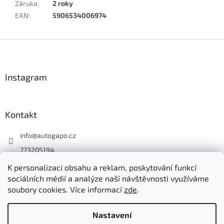
Záruka
:
2 roky
EAN
:
5906534006974
Z
á
p
a
Instagram
t
í
Kontakt
info
@
autogapo.cz
773205194
autogapo.cz
K personalizaci obsahu a reklam, poskytování funkcí
sociálních médií a analýze naší návštěvnosti využíváme
soubory cookies. Více informací
zde
.
Vytvořil Shoptet
Nastavení