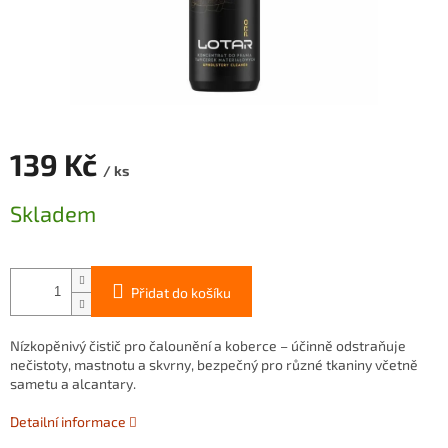
139 Kč
/ ks
Měrná
Skladem
cena:
Přidat do košíku
Nízkopěnivý čistič pro čalounění a koberce – účinně odstraňuje
nečistoty, mastnotu a skvrny, bezpečný pro různé tkaniny včetně
sametu a alcantary.
Detailní informace