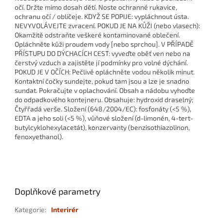
očí. Držte mimo dosah dětí. Noste ochranné rukavice,
ochranu očí / obličeje. KDYŽ SE POPIJE: vypláchnout ústa.
NEVYVOLÁVEJTE zvracení. POKUD JE NA KŮŽI (nebo vlasech):
Okamžitě odstraňte veškeré kontaminované oblečení.
Opláchněte kůži proudem vody [nebo sprchou]. V PŘÍPADĚ
PŘÍSTUPU DO DÝCHACÍCH CEST: vyveďte oběť ven nebo na
čerstvý vzduch a zajistěte jí podmínky pro volné dýchání.
POKUD JE V OČÍCH: Pečlivě opláchněte vodou několik minut.
Kontaktní čočky sundejte, pokud tam jsou a lze je snadno
sundat. Pokračujte v oplachování. Obsah a nádobu vyhoďte
do odpadkového kontejneru. Obsahuje: hydroxid draselný;
Čtyřřadá verše. Složení (648/2004/EC): fosfonáty (<5 %),
EDTA a jeho soli (<5 %), vůňové složení (d-limonén, 4-tert-
butylcyklohexylacetát), konzervanty (benzisothiazolinon,
fenoxyethanol).
Doplňkové parametry
Kategorie
:
Interirér