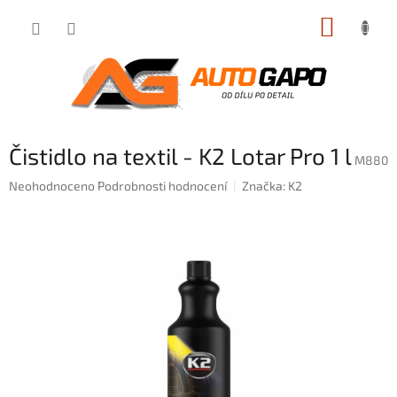
Přejít
NÁKUP
na
obsah
KOŠÍK
Čistidlo na textil - K2 Lotar Pro 1 l
M880
Průměrné
Neohodnoceno
Podrobnosti hodnocení
Značka:
K2
hodnocení
produktu
je
0,0
z
5
hvězdiček.