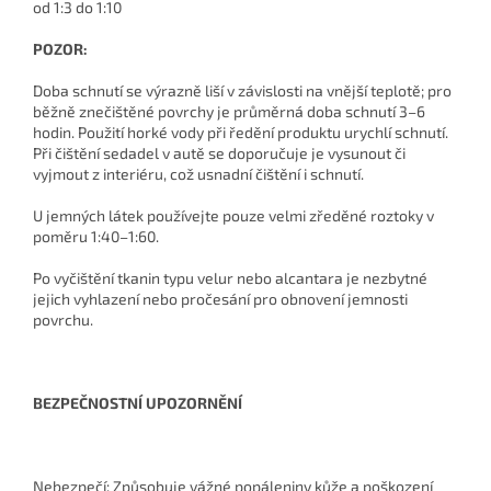
od 1:3 do 1:10
POZOR:
Doba schnutí se výrazně liší v závislosti na vnější teplotě; pro
běžně znečištěné povrchy je průměrná doba schnutí 3–6
hodin. Použití horké vody při ředění produktu urychlí schnutí.
Při čištění sedadel v autě se doporučuje je vysunout či
vyjmout z interiéru, což usnadní čištění i schnutí.
U jemných látek používejte pouze velmi zředěné roztoky v
poměru 1:40–1:60.
Po vyčištění tkanin typu velur nebo alcantara je nezbytné
jejich vyhlazení nebo pročesání pro obnovení jemnosti
povrchu.
BEZPEČNOSTNÍ UPOZORNĚNÍ
Nebezpečí: Způsobuje vážné popáleniny kůže a poškození