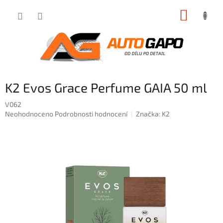
Přejít
NÁKUP
na
obsah
KOŠÍK
K2 Evos Grace Perfume GAIA 50 ml
V062
Průměrné
Neohodnoceno
Podrobnosti hodnocení
Značka:
K2
hodnocení
produktu
je
0,0
z
5
hvězdiček.