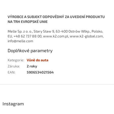
VÝROBCE A SUBJEKT ODPOVĚDNÝ ZA UVEDENÍ PRODUKTU
NA TRH EVROPSKÉ UNIE
Melle Sp. z o. o., Stary Staw 9, 63-400 Ostrów Wlkp., Polsko,
EU, +48 62 737 88 00, www.k2.com.pl, www.k2-global.com,
info@melle.com
Doplňkové parametry
Kategorie
:
Vůně do auta
Záruka
:
2 roky
EAN
:
5906534021564
Z
á
p
a
Instagram
t