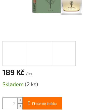
189 Kč
/ ks
Měrná
Skladem
(2 ks)
cena:
Přidat do košíku