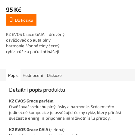
95 Kč
Do košíku
K2 EVOS Grace GAIA – dřevěný
osvěžovač do auta plný
harmonie. Vonné tóny černý
rybíz, růže a pačuli přinášejí
svěžest a přírodní šarm do
každé jízdy.
Popis
Hodnocení
Diskuze
Detailní popis produktu
K2 EVOS Grace parfém.
Osvěžovač vzduchu plný lásky a harmonie. Srdcem této
jedinečné kompozice je osvěžující černý rybíz, který přináší
svěžest a energii a připomíná nám životní sílu přírody.
K2 EVOS Grace GAIA
(zelená)