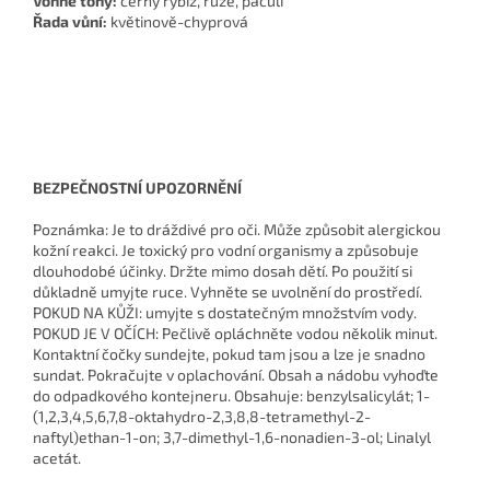
Vonné tóny:
černý rybíz, růže, pačuli
Řada vůní:
květinově-chyprová
BEZPEČNOSTNÍ UPOZORNĚNÍ
Poznámka: Je to dráždivé pro oči. Může způsobit alergickou
kožní reakci. Je toxický pro vodní organismy a způsobuje
dlouhodobé účinky. Držte mimo dosah dětí. Po použití si
důkladně umyjte ruce. Vyhněte se uvolnění do prostředí.
POKUD NA KŮŽI: umyjte s dostatečným množstvím vody.
POKUD JE V OČÍCH: Pečlivě opláchněte vodou několik minut.
Kontaktní čočky sundejte, pokud tam jsou a lze je snadno
sundat. Pokračujte v oplachování. Obsah a nádobu vyhoďte
do odpadkového kontejneru. Obsahuje: benzylsalicylát; 1-
(1,2,3,4,5,6,7,8-oktahydro-2,3,8,8-tetramethyl-2-
naftyl)ethan-1-on; 3,7-dimethyl-1,6-nonadien-3-ol; Linalyl
acetát.