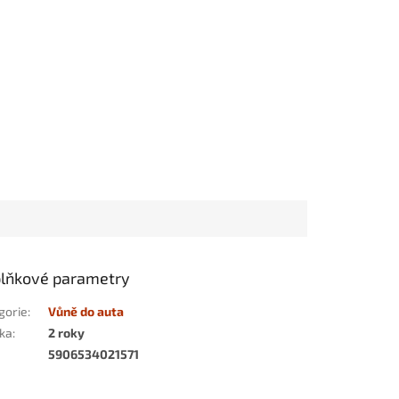
lňkové parametry
gorie
:
Vůně do auta
ka
:
2 roky
5906534021571