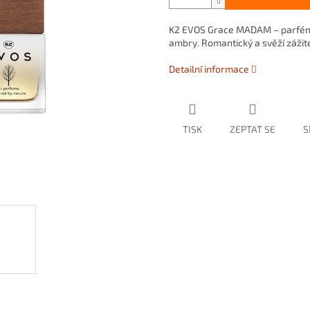
K2 EVOS Grace MADAM – parfém 
ambry. Romantický a svěží zážite
Detailní informace
TISK
ZEPTAT SE
S