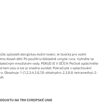
ůže způsobit alergickou kožní reakci. Je toxický pro vodní
o dosah dětí. Po použití si důkladně umyjte ruce. Vyhněte se
statečným množstvím vody. POKUD JE V OČÍCH: Pečlivě opláchněte
d tam jsou a lze je snadno sundat. Pokračujte v oplachování.
 Obsahuje: 1-(1,2,3,4,5,6,7,8-oktahydro-2,3,8,8-tetramethyl-2-
át.
RODUKTU NA TRH EVROPSKÉ UNIE