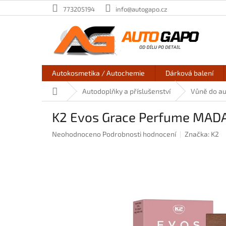
Přejít
773205194
info@autogapo.cz
na
obsah
Autokosmetika / Autochemie
Dárková balení
Domů
Autodoplňky a příslušenství
Vůně do au
K2 Evos Grace Perfume MAD
Průměrné
Neohodnoceno
Podrobnosti hodnocení
Značka:
K2
hodnocení
produktu
je
0,0
z
5
hvězdiček.