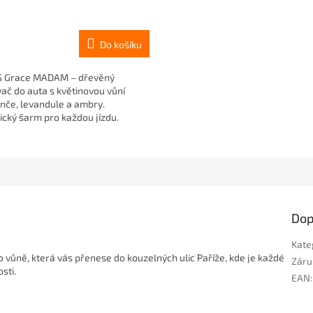
Do košíku
S Grace MADAM – dřevěný
ač do auta s květinovou vůní
če, levandule a ambry.
cký šarm pro každou jízdu.
Dop
Kate
 vůně, která vás přenese do kouzelných ulic Paříže, kde je každé
Záru
sti.
EAN
: