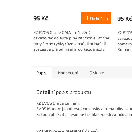
95 Kč
95 Kč
Do košíku
K2 EVOS Grace GAIA – dřevěný
K2 EVO
osvěžovač do auta plný harmonie. Vonné
osvěžov
tóny černý rybíz, růže a pačuli přinášejí
pomeran
svěžest a přírodní šarm do každé jízdy.
Romanti
Popis
Hodnocení
Diskuze
Detailní popis produktu
K2 EVOS Grace parfém.
EVOS Madam je ztělesněním lásky a romantiky. Je to
zákoutí plné citu, nevinnosti a blaženosti zamilovano
K2 EVOS Grace MADAM
(růžová)