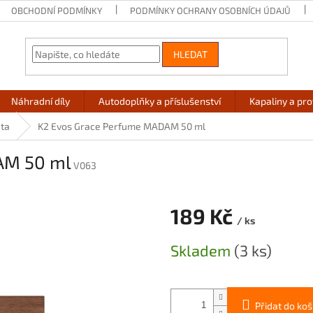
OBCHODNÍ PODMÍNKY
PODMÍNKY OCHRANY OSOBNÍCH ÚDAJŮ
HLEDAT
Náhradní díly
Autodoplňky a příslušenství
Kapaliny a pr
ta
K2 Evos Grace Perfume MADAM 50 ml
AM 50 ml
V063
189 Kč
/ ks
Měrná
Skladem
(3 ks)
cena:
Přidat do koš