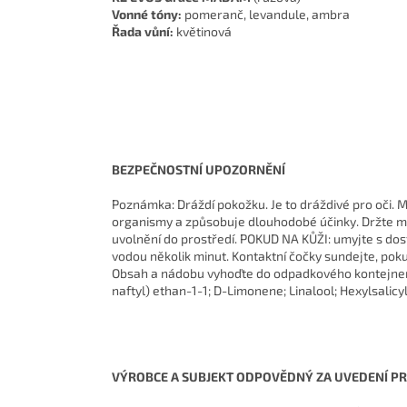
Vonné tóny:
pomeranč, levandule, ambra
Řada vůní:
květinová
BEZPEČNOSTNÍ UPOZORNĚNÍ
Poznámka: Dráždí pokožku. Je to dráždivé pro oči. M
organismy a způsobuje dlouhodobé účinky. Držte mim
uvolnění do prostředí. POKUD NA KŮŽI: umyjte s do
vodou několik minut. Kontaktní čočky sundejte, poku
Obsah a nádobu vyhoďte do odpadkového kontejneru.
naftyl) ethan-1-1; D-Limonene; Linalool; Hexylsalicyl
VÝROBCE A SUBJEKT ODPOVĚDNÝ ZA UVEDENÍ P