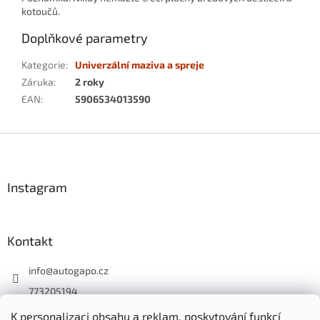
kotoučů.
Doplňkové parametry
Kategorie
:
Univerzální maziva a spreje
Záruka
:
2 roky
EAN
:
5906534013590
Z
á
p
a
Instagram
t
í
Kontakt
info
@
autogapo.cz
773205194
autogapo.cz
K personalizaci obsahu a reklam, poskytování funkcí