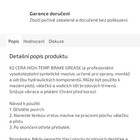
Garance doručení
Zboží pečlivě zabalené a doručené bez poškození.
Popis
Hodnocení
Diskuze
Detailní popis produktu
K2 CERA HIGH-TEMP. BRAKE GREASE je profesionální
vysokoteplotní syntetické mazivo, určené pro opravy, montáž
a údržbu hydraulických komponentů. Může být použito k
mazání pístů, válečků a vodicích lišt brzdových třmenů.
Snižuje vibrace a pískání. Chrání před korozí.
Návod k použití:
1. Očistěte povrch.
2. Naneste tenkou vrstvu maziva na pracovní plochu válečku
a pístu.
3. Po skončení otřete přebytek.
Poznámka: Nikdy nemažte třecí plochy brzdových destiček a