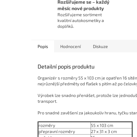
Rozšiřujeme se – každý
měsíc nové produkty
Rozšiřujeme sortiment
kvalitní autokosmetiky a
doplňků.
Popis
Hodnocení
Diskuze
Detailní popis produktu
Organizér s rozměry 55 x 103 cm je opatřen 16 sítě
nejrůznější předměty od flašek s pitím až po čelovk
Výrobek lze snadno přenášet, protože lze jednoduše
transport.
Pro snadné zavěšení za jakoukoliv hranu, tyčku sta
rozměry
55 x 103 cm
přepravní rozměry
27 x 31 x 3 cm