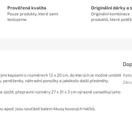
Prověřená kvalita
Originální dárky a 
Pouze produkty, které sami
Originální kombinace
testujeme.
produktů, které potěší
Dop
nými kapsami o rozměrech 12 x 20 cm, do kterých je možné umístit
Kate
y, peněženky, náhradní ponožky a jakékoliv další předměty.
Záru
 složit, přepravní rozměry 27 x 31 x 3 cm výrazně usnadňují jeho
nu apod. jsou součástí balení 4kusy kovových háčků.