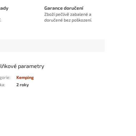
sady
Garance doručení
Zboží pečlivě zabalené a
.
doručené bez poškození.
lňkové parametry
gorie
:
Kemping
ka
:
2 roky