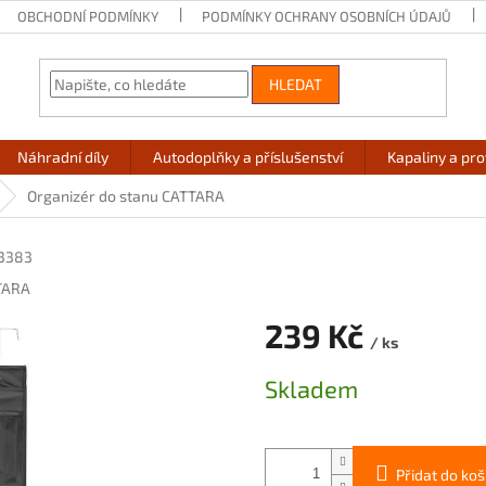
OBCHODNÍ PODMÍNKY
PODMÍNKY OCHRANY OSOBNÍCH ÚDAJŮ
HLEDAT
Náhradní díly
Autodoplňky a příslušenství
Kapaliny a pr
Organizér do stanu CATTARA
3383
TARA
239 Kč
/ ks
Měrná
Skladem
cena:
Přidat do koš