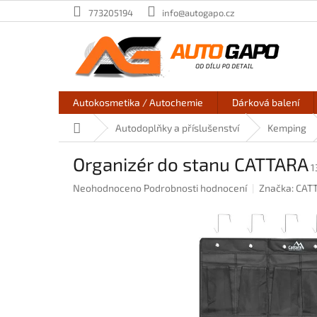
Přejít
773205194
info@autogapo.cz
na
obsah
Autokosmetika / Autochemie
Dárková balení
Domů
Autodoplňky a příslušenství
Kemping
Organizér do stanu CATTARA
1
Průměrné
Neohodnoceno
Podrobnosti hodnocení
Značka:
CAT
hodnocení
produktu
je
0,0
z
5
hvězdiček.