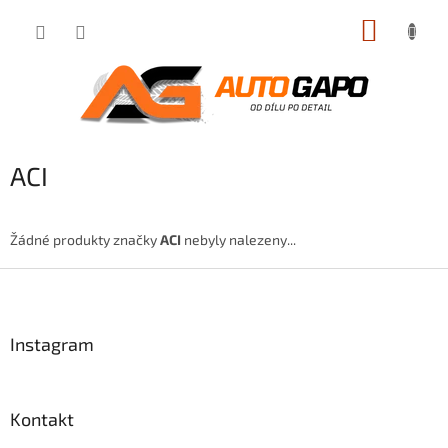
Přejít
NÁKUP
na
obsah
KOŠÍK
ACI
Žádné produkty značky
ACI
nebyly nalezeny...
Z
á
p
a
Instagram
t
í
Kontakt