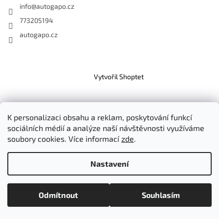
info
@
autogapo.cz
773205194
autogapo.cz
Vytvořil Shoptet
Copyright 2026
AutoGapo
. Všechna práva vyhrazena.
Upravit
nastavení cookies
K personalizaci obsahu a reklam, poskytování funkcí
sociálních médií a analýze naší návštěvnosti využíváme
soubory cookies. Více informací
zde
.
Nastavení
Odmítnout
Souhlasím