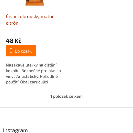
r
u
o
k
d
t
Čisticí ubrousky matné -
u
ů
citrón
k
t
48 Kč
ů
Do košíku
Nasákavé utěrky na čištění
kokpitu. Bezpečné pro plast a
vinyl. Antistatický. Pohodlné
použití. Obal zaručující
trvanlivost. S vůní citronu.
1
položek celkem
O
v
l
Z
á
á
d
p
a
a
Instagram
c